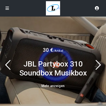
30 €
/Artikel
JBL Partybox 310
Soundbox Musikbox
Mehr anzeigen