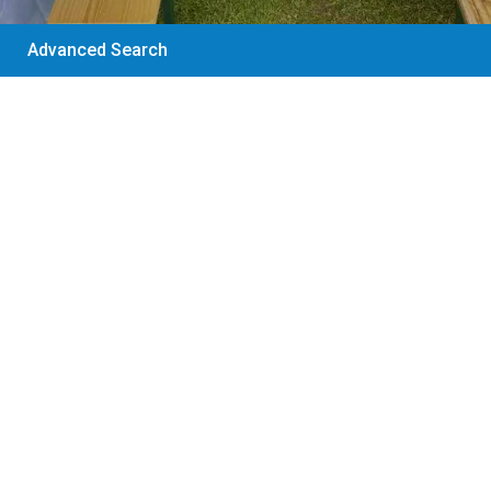
Advanced Search
30 €
/Artikel
JBL Partybox 310
Soundbox Musikbox
Mehr anzeigen