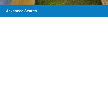
Advanced Search
30 €
/Artikel
JBL Partybox 310
Soundbox Musikbox
Mehr anzeigen