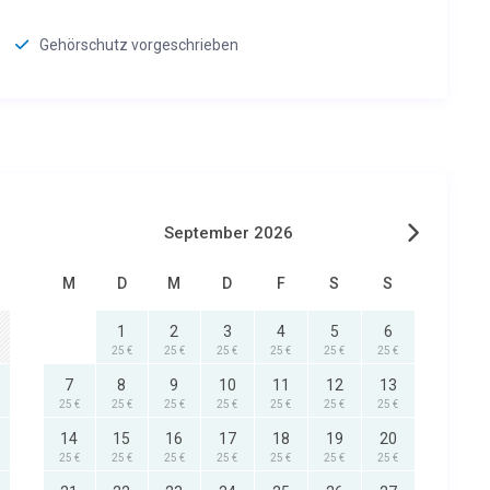
Gehörschutz vorgeschrieben
chnell wie möglich.
h. Es gelten unsere AGB`s und unsere
erzeit gerne auf Anfrage zusenden.
klick auf den Link & öffnen:
September 2026
M
D
M
D
F
S
S
1
2
3
4
5
6
25 €
25 €
25 €
25 €
25 €
25 €
7
8
9
10
11
12
13
25 €
25 €
25 €
25 €
25 €
25 €
25 €
14
15
16
17
18
19
20
25 €
25 €
25 €
25 €
25 €
25 €
25 €