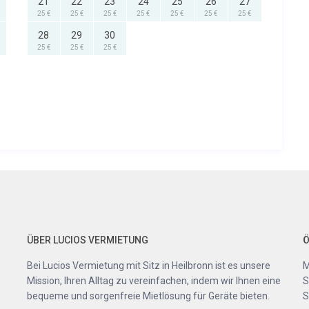
21
22
23
24
25
26
27
25 €
25 €
25 €
25 €
25 €
25 €
25 €
28
29
30
25 €
25 €
25 €
ÜBER LUCIOS VERMIETUNG
Ö
Bei Lucios Vermietung mit Sitz in Heilbronn ist es unsere
M
Mission, Ihren Alltag zu vereinfachen, indem wir Ihnen eine
S
bequeme und sorgenfreie Mietlösung für Geräte bieten.
S