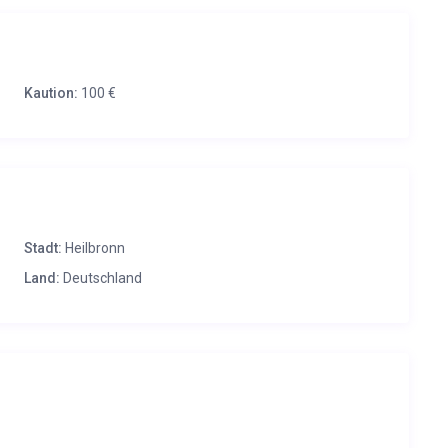
Kaution:
100 €
olange ihr ihn auch nutzt und danach wird er weitervermietet.
Stadt:
Heilbronn
h.
Land:
Deutschland