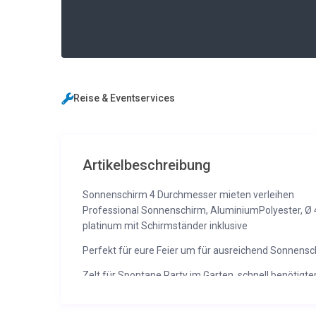
Reise & Eventservices
Artikelbeschreibung
Sonnenschirm 4 Durchmesser mieten verleihen
Professional Sonnenschirm, AluminiumPolyester, Ø 4
platinum mit Schirmständer inklusive
Perfekt für eure Feier um für ausreichend Sonnensc
Zelt für Spontane Party im Garten, schnell benötigte
Zur Vermietung steht: Profi Sonnenschirm 4 Durchm