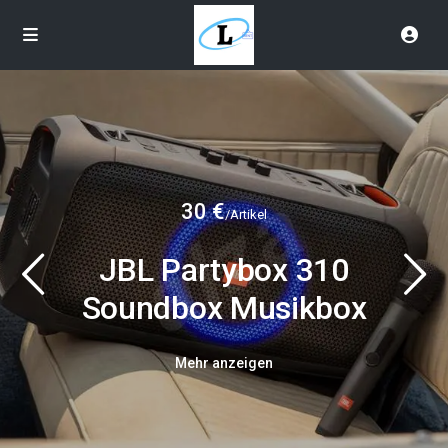
30 €
/Artikel
JBL Partybox 310
Soundbox Musikbox
Mehr anzeigen