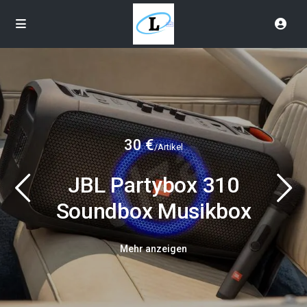
30 €
/Artikel
JBL Partybox 310
Soundbox Musikbox
Mehr anzeigen