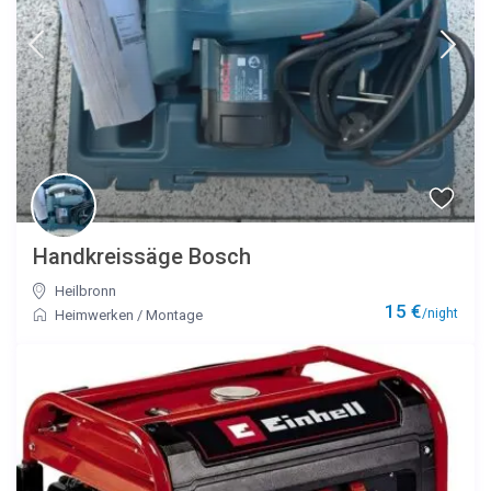
Handkreissäge Bosch
Heilbronn
15 €
/night
Heimwerken
/
Montage