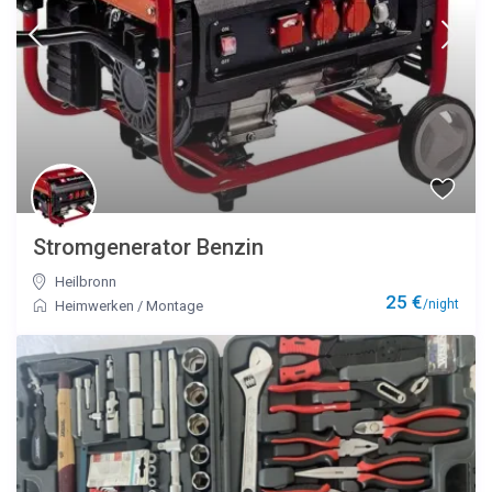
Stromgenerator Benzin
Heilbronn
25 €
/night
Heimwerken
/
Montage